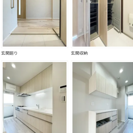
玄関廻り
玄関収納