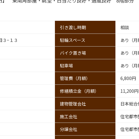
円】 東南角部屋・眺望・日当たり良好・通風良好 8階部分
引き渡し時期
相談
目３−１３
駐輪スペース
あり（月
バイク置き場
あり（月額
駐車場
あり（月額
管理費
（月額）
6,800円
修繕積立金
（月額）
11,200円
建物管理会社
日本総合
施工会社
住宅都市
分譲会社
住宅都市