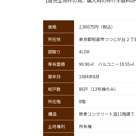
【直売主物件の為、購入時の仲介手数料0
価格
2,900万円（税込）
所在地
東京都昭島市つつじが丘２丁
間取り
4LDK
専有面積
90.90㎡ バルコニー19.55㎡
築年月
1984年8月
総戸数
86戸（13号棟のみ）
所在階
8階
構造
鉄骨コンクリート造11階建て
土地権利
所有権