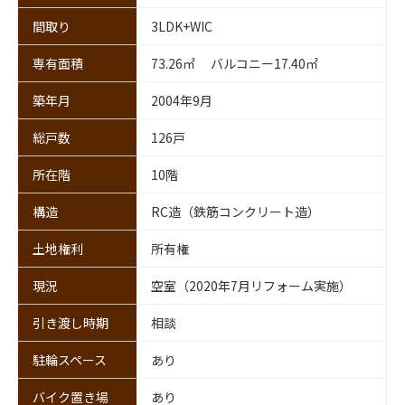
間取り
3LDK+WIC
専有面積
73.26㎡ バルコニー17.40㎡
築年月
2004年9月
総戸数
126戸
所在階
10階
構造
RC造（鉄筋コンクリート造）
土地権利
所有権
現況
空室（2020年7月リフォーム実施）
引き渡し時期
相談
駐輪スペース
あり
バイク置き場
あり