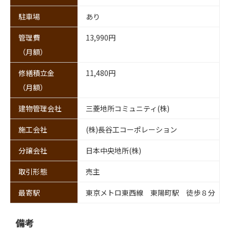
駐車場
あり
管理費
13,990円
（月額）
修繕積立金
11,480円
（月額）
建物管理会社
三菱地所コミュニティ(株)
施工会社
(株)長谷工コーポレーション
分譲会社
日本中央地所(株)
取引形態
売主
最寄駅
東京メトロ東西線 東陽町駅 徒歩８分
備考