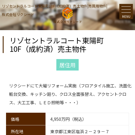
リゾセントラルコート東陽町10F（成約済）売主物件|売買用物件|
株式会社リクシード
MENU
リゾセントラルコート東陽町
10F（成約済）売主物件
居住用
リクシードにて大幅リフォーム実施（フロアタイル施工、洗面化
粧台交換、キッチン廻り、クロス全面張替え、アクセントクロ
ス、大工工事、ＬＥＤ照明等・・・）
価格
4,950万円（税込）
所在地
東京都江東区塩浜２－２９－７