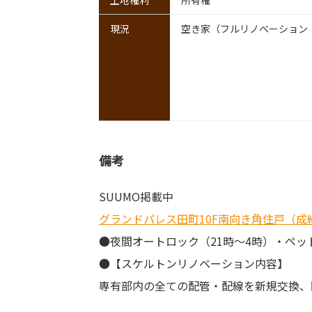
土地権利
所有権
現況
空き家（フルリノベーション：
備考
SUUMO掲載中
グランドパレス田町10F南向き角住戸（
●夜間オートロック（21時～4時）・ペッ
●【スケルトンリノベーション内容】
専有部内の全ての配管・配線を新規交換、