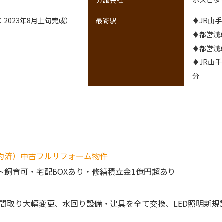
分譲会社
ホスピタ
2023年8月上旬完成）
最寄駅
♦JR山
♦都営浅
♦都営浅
♦JR山
分
成約済）中古フルリフォーム物件
ト飼育可・宅配BOXあり・修繕積立金1億円超あり
間取り大幅変更、水回り設備・建具を全て交換、LED照明新規