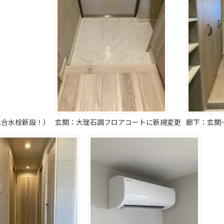
混合水栓新設！）
玄関：大理石調フロアコートに新規変更
廊下：玄関