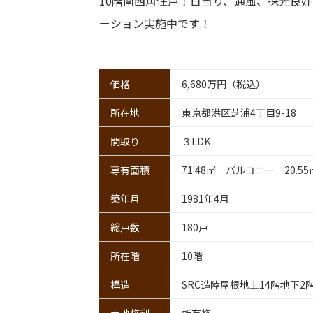
10階南西角住戸！日当り、通風、採光良
ーション実施中です！
価格
6,680万円（税込）
所在地
東京都港区芝浦4丁目9-18
間取り
３LDK
専有面積
71.48㎡ バルコニー 20.55
築年月
1981年4月
総戸数
180戸
所在階
10階
構造
SRC造陸屋根地上14階地下2