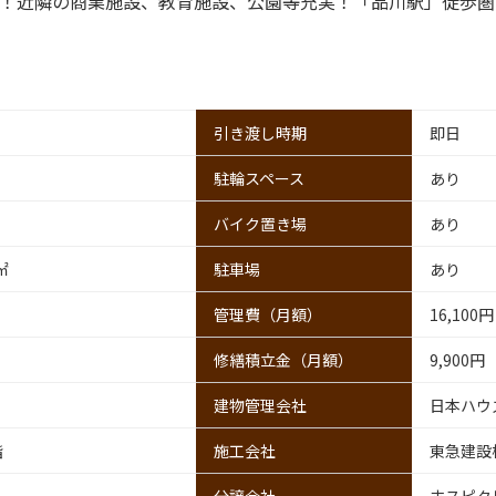
好！近隣の商業施設、教育施設、公園等充実！「品川駅」徒歩
引き渡し時期
即日
駐輪スペース
あり
バイク置き場
あり
㎡
駐車場
あり
管理費
（月額）
16,100円
修繕積立金
（月額）
9,900円
建物管理会社
日本ハウ
階
施工会社
東急建設