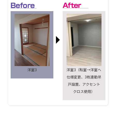
洋室3
洋室3（和室→洋室へ
仕様変更、3枚連動吊
戸設置、アクセント
クロス使用）