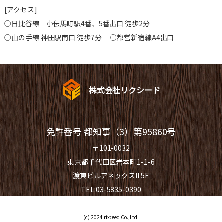
[アクセス]
○日比谷線 小伝馬町駅4番、5番出口 徒歩2分
○山の手線 神田駅南口 徒歩7分 ○都営新宿線A4出口
株式会社リクシード
免許番号 都知事（3）第95860号
〒101-0032
東京都千代田区岩本町1-1-6
渡東ビルアネックスII 5F
TEL:03-5835-0390
(c) 2024 rixceed Co.,Ltd.