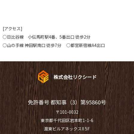
[アクセス]
○日比谷線 小伝馬町駅4番、5番出口 徒歩2分
○山の手線 神田駅南口 徒歩7分 ○都営新宿線A4出口
株式会社リクシード
免許番号 都知事（3）第95860号
〒101-0032
東京都千代田区岩本町1-1-6
渡東ビルアネックスII 5F