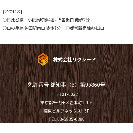
[アクセス]
○日比谷線 小伝馬町駅4番、5番出口 徒歩2分
○山の手線 神田駅南口 徒歩7分 ○都営新宿線A4出口
株式会社リクシード
免許番号 都知事（3）第95860号
〒101-0032
東京都千代田区岩本町1-1-6
渡東ビルアネックスII 5F
TEL:03-5835-0390