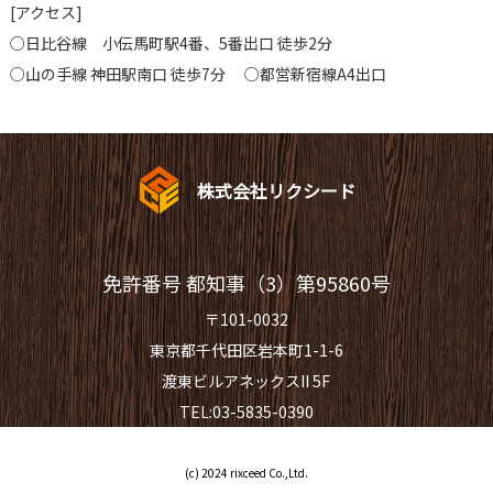
[アクセス]
○日比谷線 小伝馬町駅4番、5番出口 徒歩2分
○山の手線 神田駅南口 徒歩7分 ○都営新宿線A4出口
株式会社リクシード
免許番号 都知事（3）第95860号
〒101-0032
東京都千代田区岩本町1-1-6
渡東ビルアネックスII 5F
TEL:03-5835-0390
(c) 2024 rixceed Co.,Ltd.