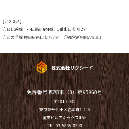
[アクセス]
○日比谷線 小伝馬町駅4番、5番出口 徒歩2分
○山の手線 神田駅南口 徒歩7分 ○都営新宿線A4出口
株式会社リクシード
免許番号 都知事（3）第95860号
〒101-0032
東京都千代田区岩本町1-1-6
渡東ビルアネックスII 5F
TEL:03-5835-0390